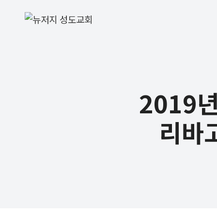
Skip
to
content
2019
리바