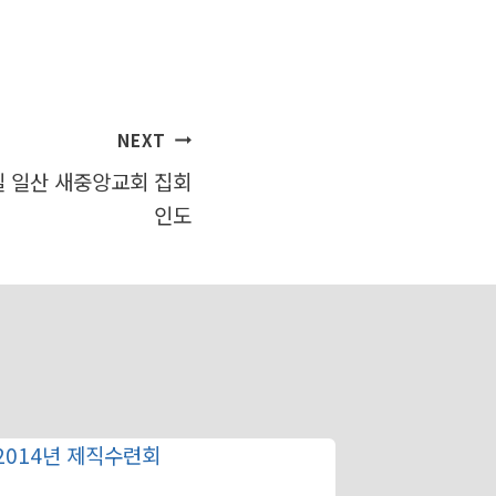
NEXT
0일 일산 새중앙교회 집회
인도