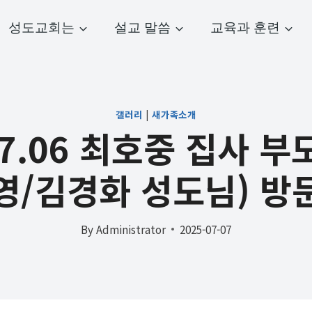
성도교회는
설교 말씀
교육과 훈련
갤러리
|
새가족소개
07.06 최호중 집사 
영/김경화 성도님) 방
By
Administrator
2025-07-07