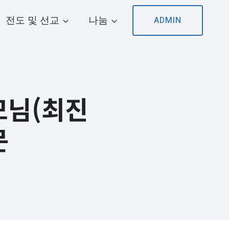
전도 및 선교
나눔
ADMIN
부모님(최진
문